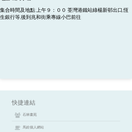
集合時間及地點:上午９：００ 荃灣港鐵站綠楊新邨出口,恆
生銀行等,後到兆和街乘專線小巴前往
快捷連結
石林畫苑
馬銓個人網站